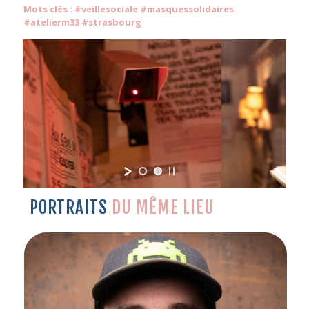
Mots clés : #veillesociale #masquessolidaires
#atelierm33 #strasbourg
PORTRAITS
DU MÊME LIEU