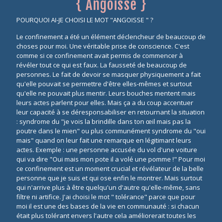
{ Angoisse }
POURQUOI AI-JE CHOISI LE MOT "ANGOISSE " ?
Le confinement a été un élément déclencheur de beaucoup de
choses pour moi. Une véritable prise de conscience. C'est
comme si ce confinement avait permis de commencer à
révéler tout ce qui est faux. La fausseté de beaucoup de
personnes. Le fait de devoir se masquer physiquement a fait
qu'elle pouvait se permettre d'être elles-mêmes et surtout
qu'elle ne pouvait plus mentir. Leurs bouches mentent mais
leurs actes parlent pour elles. Mais ça a du coup accentuer
leur capacité à se déresponsabiliser en retournant la situation
: syndrome du "je vois la brindille dans ton œil mais pas la
poutre dans le mien" ou plus communément syndrome du "oui
mais" quand on leur fait une remarque en légitimant leurs
actes. Exemple : une personne accusée du vol d'une voiture
qui va dire "Oui mais mon pote il a volé une pomme !" Pour moi
ce confinement est un moment crucial et révélateur de la belle
personne que je suis et qui ose enfin le montrer. Mais surtout
qui n'arrive plus à être quelqu'un d'autre qu'elle-même, sans
filtre ni artifice. J'ai choisi le mot " tolérance" parce que pour
moi il est une des bases de la vie en communauté : si chacun
était plus tolérant envers l'autre cela améliorerait toutes les