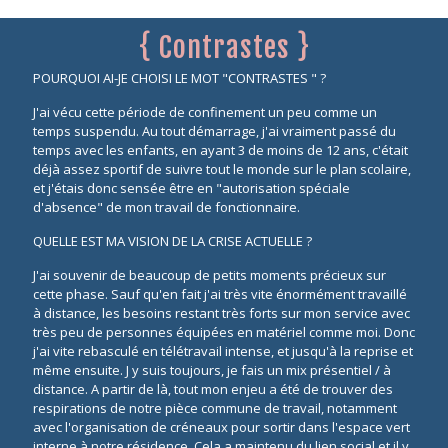
{ Contrastes }
POURQUOI AI-JE CHOISI LE MOT "CONTRASTES " ?
J'ai vécu cette période de confinement un peu comme un
temps suspendu. Au tout démarrage, j'ai vraiment passé du
temps avec les enfants, en ayant 3 de moins de 12 ans, c'était
déjà assez sportif de suivre tout le monde sur le plan scolaire,
et j'étais donc sensée être en "autorisation spéciale
d'absence" de mon travail de fonctionnaire.
QUELLE EST MA VISION DE LA CRISE ACTUELLE ?
J'ai souvenir de beaucoup de petits moments précieux sur
cette phase. Sauf qu'en fait j'ai très vite énormément travaillé
à distance, les besoins restant très forts sur mon service avec
très peu de personnes équipées en matériel comme moi. Donc
j'ai vite rebasculé en télétravail intense, et jusqu'à la reprise et
même ensuite. J y suis toujours, je fais un mix présentiel / à
distance. A partir de là, tout mon enjeu a été de trouver des
respirations de notre pièce commune de travail, notamment
avec l'organisation de créneaux pour sortir dans l'espace vert
interne à notre résidence. Cela a maintenu du lien social et il y