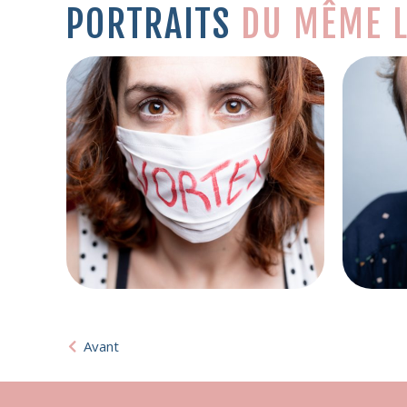
PORTRAITS
DU MÊME L
Avant