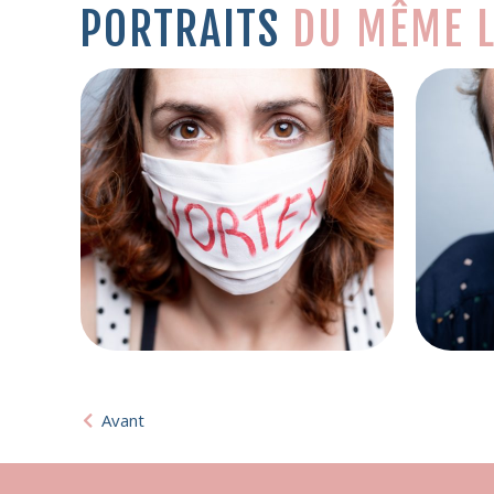
PORTRAITS
DU MÊME L
Avant