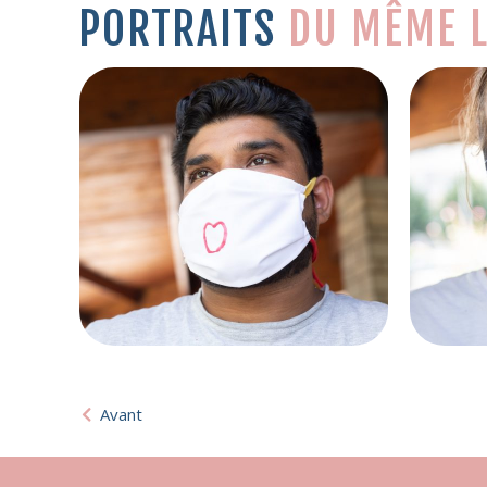
PORTRAITS
DU MÊME L
Avant