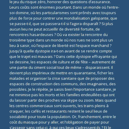
le jeu du risque zéro, honorer des questions d’assurance.
Leurs coûts sont énormes pourtant. Dans un monde où l’entre-
soi domine, où les particularismes sont prônés avec toujours
plus de force pour contrer une mondialisation galopante, que
se passe-t-il, que se passera-t-il si l’agora disparaît ? Si plus
aucun lieu ne peut accueillir de diversité fortuite, de
rencontres hasardeuses ? Où va exister la rencontre du
troisième type dans un monde où nos rues ne sont plus un
lieu à saisir, où l’espace de liberté est l’espace marchand ?
Jusqu’à quelle dystopie ira-t-on avant de se rendre compte
que le trajet est mauvais ? Dans cette dystopie effrayante qui
se dessine, les espaces de culture et de fête – autrement dit
une partie du ciment social tout de même – disparaissent. Il
devient plus impérieux de mettre en quarantaine, ficher les
malades et organiser la crise sanitaire que de proposer des
espaces de construction des communs, des imaginaires, des
possibles. Je le répète, je saisis bien l’importance sanitaire, je
ne minimise pas les morts et les familles endeuillées qui ont
du laisser partir des proches via skype ou zoom. Mais quand
les centres commerciaux sont ouverts, les trains pleins à
craquer, les cafés et restaurants restent le seul lieux de
sociabilité pour toute la population. Or, franchement, entre le
coût du masque pour y aller, et l’obligation de payer pour
s’asseoir sans celui-ci, à qui ces lieux s’adressent-ils ? Et le