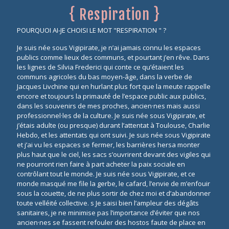
{ Respiration }
POURQUOI AI-JE CHOISI LE MOT "RESPIRATION " ?
Je suis née sous Vigipirate, je n’ai jamais connu les espaces
publics comme lieux des communs, et pourtant j’en rêve. Dans
les lignes de Silvia Frederici qui conte ce qu’étaient les
communs agricoles du bas moyen-âge, dans la verbe de
Jacques Livchine qui en hurlant plus fort que la meute rappelle
encore et toujours la primauté de l’espace public aux publics,
dans les souvenirs de mes proches, ancien·nes mais aussi
professionnel·les de la culture. Je suis née sous Vigipirate, et
j’étais adulte (ou presque) durant l’attentat à Toulouse, Charlie
Hebdo, et les attentats qui ont suivi. Je suis née sous Vigipirate
et j’ai vu les espaces se fermer, les barrières hersa monter
plus haut que le ciel, les sacs s’ouvrirent devant des vigiles qui
ne pourront rien faire à part acheter la paix sociale en
contrôlant tout le monde. Je suis née sous Vigipirate, et ce
monde masqué me file la gerbe, le cafard, l’envie de m’enfouir
sous la couette, de ne plus sortir de chez moi et d’abandonner
toute velléité collective. s Je saisi bien l’ampleur des dégâts
sanitaires, je ne minimise pas l’importance d’éviter que nos
ancien·nes se fassent refouler des hostos faute de place en