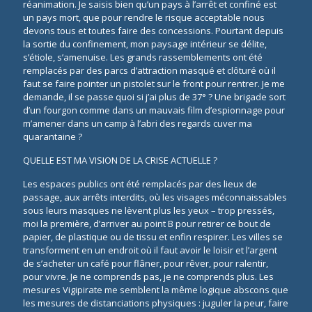
réanimation. Je saisis bien qu’un pays à l’arrêt et confiné est
un pays mort, que pour rendre le risque acceptable nous
devons tous et toutes faire des concessions. Pourtant depuis
la sortie du confinement, mon paysage intérieur se délite,
s’étiole, s’amenuise. Les grands rassemblements ont été
remplacés par des parcs d’attraction masqué et clôturé où il
faut se faire pointer un pistolet sur le front pour rentrer. Je me
demande, il se passe quoi si j’ai plus de 37° ? Une brigade sort
d’un fourgon comme dans un mauvais film d’espionnage pour
m’amener dans un camp à l’abri des regards cuver ma
quarantaine ?
QUELLE EST MA VISION DE LA CRISE ACTUELLE ?
Les espaces publics ont été remplacés par des lieux de
passage, aux arrêts interdits, où les visages méconnaissables
sous leurs masques ne lèvent plus les yeux – trop pressés,
moi la première, d’arriver au point B pour retirer ce bout de
papier, de plastique ou de tissu et enfin respirer. Les villes se
transforment en un endroit où il faut avoir le loisir et l’argent
de s’acheter un café pour flâner, pour rêver, pour ralentir,
pour vivre. Je ne comprends pas, je ne comprends plus. Les
mesures Vigipirate me semblent la même logique abscons que
les mesures de distanciations physiques : juguler la peur, faire