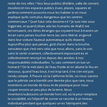
reste de nos villes ? Nos lieux publics (théâtre, salle de concert,
musées) et nos espaces publics (rues, places, squares et
jardins) comment pouvons-nous les habiter si on nous
explique qu’ils sont plus dangereux que les centres
commerciaux ? Quel futur cela dessine-t-il ? Je suis née sous
Vigipirate, et quand j’étais ado les humains de Wall-E me
terrorisaient, ces êtres étranges qui voyaient tout à travers un
écran sans jamais toucher terre (au sens littéral, engoncé
dans leur voiture-fauteuil automatique qu’ils étaient).
Aujourd’hui plus que jamais, goût d’acier dans la bouche,
sensation que c’est vers cela que nous allons, sans le voir,
sans le sentir vraiment, collectivement impuissant·es et
collectivement renvoyé·es depuis des années à nos
responsabilités individuelles. Tu sais comment on tue un
homard ? On le met dans de l’eau froide et on allume le feu en
dessous, quand l’eau bout, il est trop tard, il ne s’en est pas
rendu compte. À l’heure où la Californie brûle, où nous savons
que le pétrole sera bientôt une denrée plus que rare, nous
inventons un monde de tissu et de plastique pour nous
couper encore un peu plus de la terre. Nous
inventons/subissons un monde hors sol, où la peur remplace
la sociabilité, où l’objectif de survie se raconte à un niveau
individuel pendant que quelques un·es fabriquent des